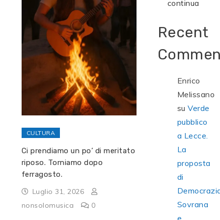
continua
Recent
Commen
Enrico
Melissano
su
Verde
pubblico
CULTURA
a Lecce.
La
Ci prendiamo un po’ di meritato
proposta
riposo. Torniamo dopo
ferragosto.
di
Democrazi
Luglio 31, 2026
Sovrana
nonsolomusica
0
e