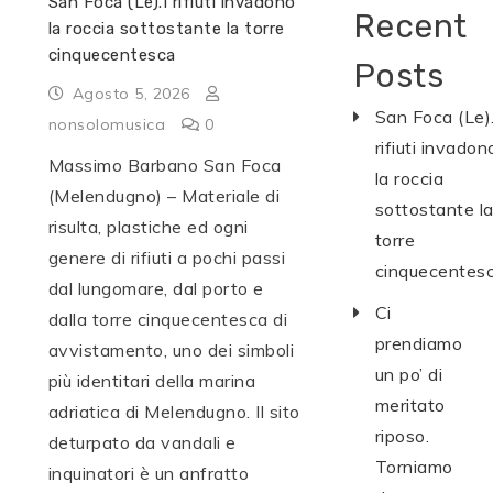
San Foca (Le).I rifiuti invadono
Recent
la roccia sottostante la torre
cinquecentesca
Posts
Agosto 5, 2026
San Foca (Le).
nonsolomusica
0
rifiuti invadon
Massimo Barbano San Foca
la roccia
(Melendugno) – Materiale di
sottostante l
risulta, plastiche ed ogni
torre
genere di rifiuti a pochi passi
cinquecentes
dal lungomare, dal porto e
Ci
dalla torre cinquecentesca di
prendiamo
avvistamento, uno dei simboli
un po’ di
più identitari della marina
meritato
adriatica di Melendugno. Il sito
riposo.
deturpato da vandali e
Torniamo
inquinatori è un anfratto