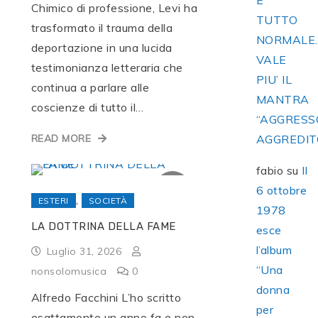
E’
Chimico di professione, Levi ha
TUTTO
trasformato il trauma della
NORMALE
deportazione in una lucida
VALE
testimonianza letteraria che
PIU’ IL
continua a parlare alle
MANTRA
coscienze di tutto il…
“AGGRESS
AGGREDIT
READ MORE
fabio
su
Il
6 ottobre
,
ESTERI
SOCIETÀ
1978
LA DOTTRINA DELLA FAME
esce
l’album
Luglio 31, 2026
“Una
nonsolomusica
0
donna
Alfredo Facchini L’ho scritto
per
esattamente un anno fa e non