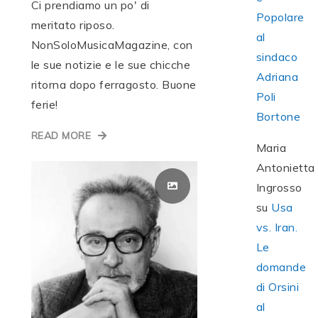
Ci prendiamo un po' di
Popolare
meritato riposo.
al
NonSoloMusicaMagazine, con
sindaco
le sue notizie e le sue chicche
Adriana
ritorna dopo ferragosto. Buone
Poli
ferie!
Bortone
READ MORE
Maria
Antonietta
Ingrosso
su
Usa
vs. Iran.
Le
domande
di Orsini
al