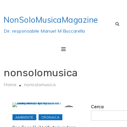
Skip
to
NonSoloMusicaMagazine
content
Dir. responsabile Manuel M Buccarella
nonsolomusica
Home
nonsolomusica
Cerca
,
AMBIENTE
CRONACA