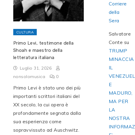
Corriere
della
Sera
CULTURA
Salvatore
Conte
su
Primo Levi, testimone della
TRUMP
Shoah e maestro della
letteratura italiana
MINACCIA
IL
Luglio 31, 2026
VENEZUE
nonsolomusica
0
E
Primo Levi è stato uno dei più
MADURO,
importanti scrittori italiani del
MA PER
XX secolo, la cui opera è
LA
profondamente segnata dalla
NOSTRA
sua esperienza come
INFORMAZ
sopravvissuto ad Auschwitz.