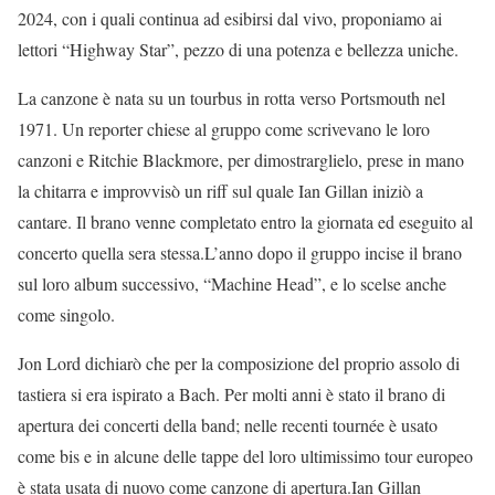
2024, con i quali continua ad esibirsi dal vivo, proponiamo ai
lettori “Highway Star”, pezzo di una potenza e bellezza uniche.
La canzone è nata su un tourbus in rotta verso Portsmouth nel
1971. Un reporter chiese al gruppo come scrivevano le loro
canzoni e Ritchie Blackmore, per dimostrarglielo, prese in mano
la chitarra e improvvisò un riff sul quale Ian Gillan iniziò a
cantare. Il brano venne completato entro la giornata ed eseguito al
concerto quella sera stessa.L’anno dopo il gruppo incise il brano
sul loro album successivo, “Machine Head”, e lo scelse anche
come singolo.
Jon Lord dichiarò che per la composizione del proprio assolo di
tastiera si era ispirato a Bach. Per molti anni è stato il brano di
apertura dei concerti della band; nelle recenti tournée è usato
come bis e in alcune delle tappe del loro ultimissimo tour europeo
è stata usata di nuovo come canzone di apertura.Ian Gillan