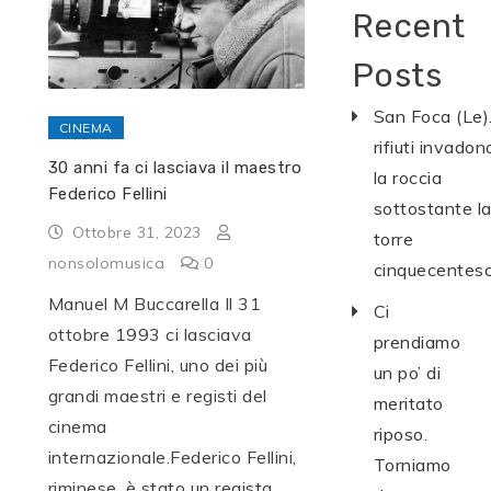
Recent
Posts
San Foca (Le).
CINEMA
rifiuti invadon
30 anni fa ci lasciava il maestro
la roccia
Federico Fellini
sottostante l
Ottobre 31, 2023
torre
nonsolomusica
0
cinquecentes
Manuel M Buccarella Il 31
Ci
ottobre 1993 ci lasciava
prendiamo
Federico Fellini, uno dei più
un po’ di
grandi maestri e registi del
meritato
cinema
riposo.
internazionale.Federico Fellini,
Torniamo
riminese, è stato un regista,