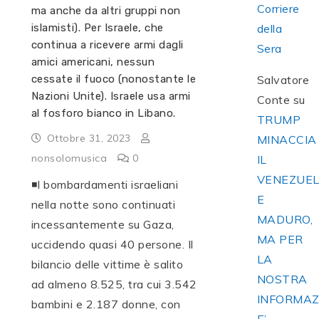
Corriere
ma anche da altri gruppi non
della
islamisti). Per Israele, che
continua a ricevere armi dagli
Sera
amici americani, nessun
Salvatore
cessate il fuoco (nonostante le
Nazioni Unite). Israele usa armi
Conte
su
al fosforo bianco in Libano.
TRUMP
Ottobre 31, 2023
MINACCIA
nonsolomusica
0
IL
VENEZUE
◾️I bombardamenti israeliani
E
nella notte sono continuati
MADURO,
incessantemente su Gaza,
MA PER
uccidendo quasi 40 persone. Il
LA
bilancio delle vittime è salito
NOSTRA
ad almeno 8.525, tra cui 3.542
INFORMAZ
bambini e 2.187 donne, con