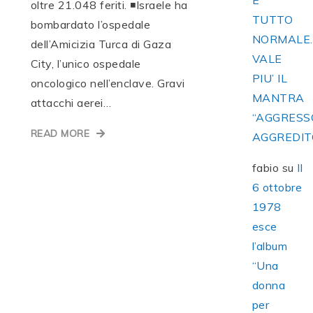
E’
oltre 21.048 feriti. ◾️Israele ha
TUTTO
bombardato l’ospedale
NORMALE
dell’Amicizia Turca di Gaza
VALE
City, l’unico ospedale
PIU’ IL
oncologico nell’enclave. Gravi
MANTRA
attacchi aerei…
“AGGRESS
READ MORE
AGGREDIT
fabio
su
Il
6 ottobre
1978
esce
l’album
“Una
donna
per