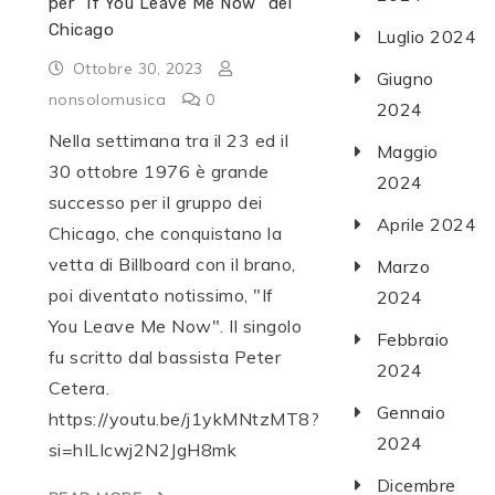
per “If You Leave Me Now” dei
Chicago
Luglio 2024
Ottobre 30, 2023
Giugno
nonsolomusica
0
2024
Nella settimana tra il 23 ed il
Maggio
30 ottobre 1976 è grande
2024
successo per il gruppo dei
Aprile 2024
Chicago, che conquistano la
vetta di Billboard con il brano,
Marzo
poi diventato notissimo, "If
2024
You Leave Me Now". Il singolo
Febbraio
fu scritto dal bassista Peter
2024
Cetera.
Gennaio
https://youtu.be/j1ykMNtzMT8?
2024
si=hILIcwj2N2JgH8mk
Dicembre