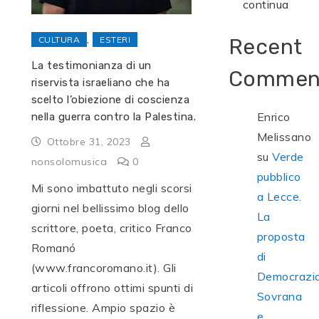
continua
,
CULTURA
ESTERI
Recent
La testimonianza di un
Commen
riservista israeliano che ha
scelto l’obiezione di coscienza
Enrico
nella guerra contro la Palestina.
Melissano
Ottobre 31, 2023
su
Verde
nonsolomusica
0
pubblico
Mi sono imbattuto negli scorsi
a Lecce.
giorni nel bellissimo blog dello
La
scrittore, poeta, critico Franco
proposta
Romanó
di
(www.francoromano.it). Gli
Democrazi
articoli offrono ottimi spunti di
Sovrana
riflessione. Ampio spazio è
e