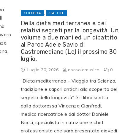
na
,
CULTURA
SALUTE
i
Della dieta mediterranea e dei
ha
relativi segreti per la longevità. Un
overo
volume a due mani ed un dibattito
nze.
al Parco Adele Savio di
Castromediano (Le) il prossimo 30
ana,
luglio.
Luglio 20, 2026
nonsolomusica
0
“Dieta mediterranea – Viaggio tra Scienza,
tradizione e sapori antichi alla scoperta del
segreto della longevità” è il libro scritto
dalla dottoressa Vincenza Gianfredi,
medico ricercatrice e dal dottor Daniele
Nucci, specialista in nutrizione e chef
professionista che sarà presentato giovedì