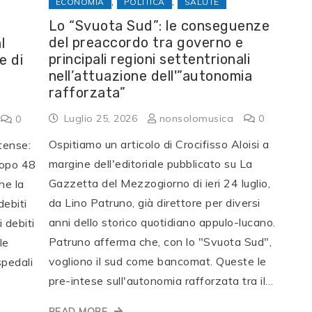
,
,
ECONOMIA
POLITICA
SALUTE
Lo “Svuota Sud”: le conseguenze
del preaccordo tra governo e
l
principali regioni settentrionali
e di
nell’attuazione dell'”autonomia
rafforzata”
Luglio 25, 2026
nonsolomusica
0
0
Ospitiamo un articolo di Crocifisso Aloisi a
tense:
margine dell'editoriale pubblicato su La
dopo 48
Gazzetta del Mezzogiorno di ieri 24 luglio,
he la
da Lino Patruno, già direttore per diversi
debiti
anni dello storico quotidiano appulo-lucano.
i debiti
Patruno afferma che, con lo "Svuota Sud",
le
vogliono il sud come bancomat. Queste le
spedali
pre-intese sull'autonomia rafforzata tra il…
READ MORE