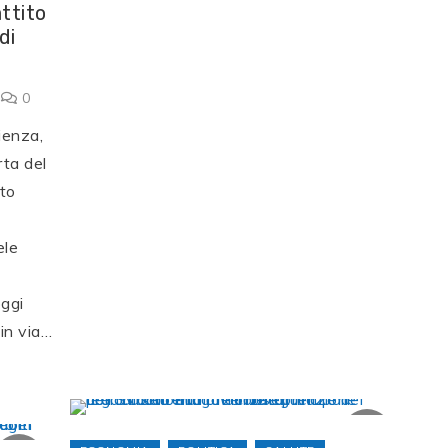
ttito
di
0
ienza,
rta del
tto
ele
f
oggi
in via…