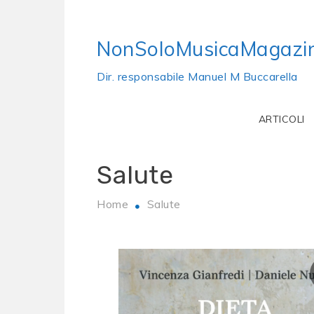
Skip
to
NonSoloMusicaMagazi
content
Dir. responsabile Manuel M Buccarella
ARTICOLI
Salute
Home
Salute