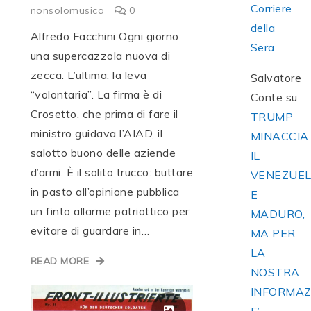
Corriere
nonsolomusica
0
della
Alfredo Facchini Ogni giorno
Sera
una supercazzola nuova di
zecca. L’ultima: la leva
Salvatore
“volontaria”. La firma è di
Conte
su
Crosetto, che prima di fare il
TRUMP
ministro guidava l’AIAD, il
MINACCIA
salotto buono delle aziende
IL
d’armi. È il solito trucco: buttare
VENEZUE
in pasto all’opinione pubblica
E
un finto allarme patriottico per
MADURO,
evitare di guardare in…
MA PER
LA
READ MORE
NOSTRA
INFORMAZ