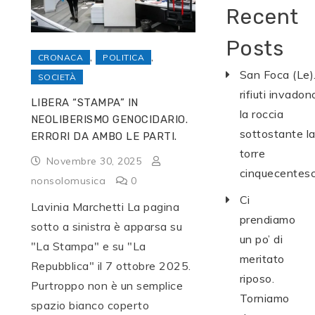
Recent
Posts
,
,
CRONACA
POLITICA
San Foca (Le).
SOCIETÀ
rifiuti invadon
LIBERA “STAMPA” IN
la roccia
NEOLIBERISMO GENOCIDARIO.
sottostante l
ERRORI DA AMBO LE PARTI.
torre
Novembre 30, 2025
cinquecentes
nonsolomusica
0
Ci
Lavinia Marchetti La pagina
prendiamo
sotto a sinistra è apparsa su
un po’ di
"La Stampa" e su "La
meritato
Repubblica" il 7 ottobre 2025.
riposo.
Purtroppo non è un semplice
Torniamo
spazio bianco coperto