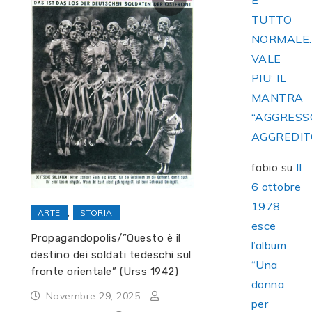
E’
TUTTO
NORMALE
VALE
PIU’ IL
MANTRA
“AGGRESS
AGGREDIT
fabio
su
Il
6 ottobre
1978
,
ARTE
STORIA
esce
Propagandopolis/”Questo è il
l’album
destino dei soldati tedeschi sul
“Una
fronte orientale” (Urss 1942)
donna
Novembre 29, 2025
per