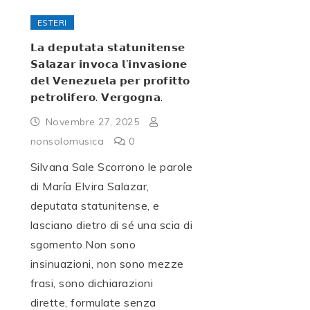
ESTERI
𝗟𝗮 𝗱𝗲𝗽𝘂𝘁𝗮𝘁𝗮 𝘀𝘁𝗮𝘁𝘂𝗻𝗶𝘁𝗲𝗻𝘀𝗲
𝗦𝗮𝗹𝗮𝘇𝗮𝗿 𝗶𝗻𝘃𝗼𝗰𝗮 𝗹’𝗶𝗻𝘃𝗮𝘀𝗶𝗼𝗻𝗲
𝗱𝗲𝗹 𝗩𝗲𝗻𝗲𝘇𝘂𝗲𝗹𝗮 𝗽𝗲𝗿 𝗽𝗿𝗼𝗳𝗶𝘁𝘁𝗼
𝗽𝗲𝘁𝗿𝗼𝗹𝗶𝗳𝗲𝗿𝗼. 𝗩𝗲𝗿𝗴𝗼𝗴𝗻𝗮.
Novembre 27, 2025
nonsolomusica
0
Silvana Sale Scorrono le parole
di María Elvira Salazar,
deputata statunitense, e
lasciano dietro di sé una scia di
sgomento.Non sono
insinuazioni, non sono mezze
frasi, sono dichiarazioni
dirette, formulate senza