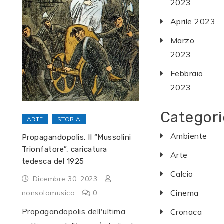
2023
Aprile 2023
Marzo
2023
Febbraio
2023
Categori
,
ARTE
STORIA
Ambiente
Propagandopolis. Il “Mussolini
Trionfatore”, caricatura
Arte
tedesca del 1925
Calcio
Dicembre 30, 2023
Cinema
nonsolomusica
0
Propagandopolis dell'ultima
Cronaca