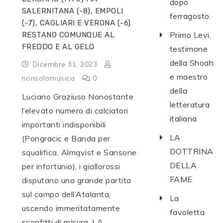
dopo
SALERNITANA (-8), EMPOLI
ferragosto.
(-7), CAGLIARI E VERONA (-6)
Primo Levi,
RESTANO COMUNQUE AL
FREDDO E AL GELO
testimone
della Shoah
Dicembre 31, 2023
e maestro
nonsolomusica
0
della
Luciano Graziuso Nonostante
letteratura
l’elevato numero di calciatori
italiana
importanti indisponibili
LA
(Pongracic e Banda per
DOTTRINA
squalifica, Almqvist e Sansone
DELLA
per infortunio), i giallorossi
FAME
disputano una grande partita
sul campo dell’Atalanta,
La
uscendo immeritatamente
favoletta
sconfitti di misura. LA