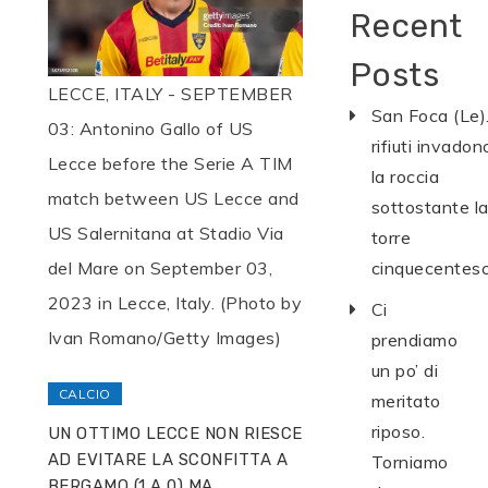
Recent
Posts
LECCE, ITALY - SEPTEMBER
San Foca (Le).
03: Antonino Gallo of US
rifiuti invadon
Lecce before the Serie A TIM
la roccia
match between US Lecce and
sottostante l
US Salernitana at Stadio Via
torre
del Mare on September 03,
cinquecentes
2023 in Lecce, Italy. (Photo by
Ci
Ivan Romano/Getty Images)
prendiamo
un po’ di
CALCIO
meritato
riposo.
UN OTTIMO LECCE NON RIESCE
AD EVITARE LA SCONFITTA A
Torniamo
BERGAMO (1 A 0) MA