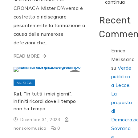
continua
CRONACA Mister D’Aversa è
costretto a ridisegnare
Recent
pesantemente la formazione a
Commen
causa delle numerose
defezioni che…
Enrico
READ MORE
Melissano
su
Verde
pubblico
MUSICA
a Lecce.
La
Raf, “In tutti i miei giorni”,
infiniti ricordi dove il tempo
proposta
non ha tempo.
di
Democrazi
Dicembre 31, 2023
Sovrana
nonsolomusica
0
e