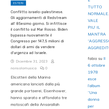
E’
ESTERI
TUTTO
Conflitto israelo-palestinese.
NORMALE
Gli aggiornamenti di Redstream
VALE
all’ 85esimo giorno. Si infittisce
PIU’ IL
il conflitto sul Mar Rosso. Biden
MANTRA
bypassa nuovamente il
“AGGRESS
Congresso per 147,5 milioni di
dollari di armi da vendere
AGGREDIT
d’urgenza ad Israele.
fabio
su
Il
Dicembre 31, 2023
6 ottobre
nonsolomusica
0
1978
Elicotteri della Marina
esce
americana lanciati dalla più
l’album
grande portaerei, Eisenhower,
“Una
hanno sparato e affondato tre
donna
motoscafi della Ansarallah
per