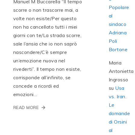
Manuel M Buccarella “Il tempo
Popolare
scorre o non trascorre mai, a
al
volte non esiste/Per questo
sindaco
non ha cancellato tutti i miei
Adriana
giorni con te/La strada scorre,
Poli
sale l’ansia che io non saprò
Bortone
nascondere/C’è sempre
un’emozione nuova nel
Maria
rivederti”. Il tempo non esiste,
Antonietta
corrisponde all’infinito, se
Ingrosso
concede a ricordi ed
su
Usa
emozioni…
vs. Iran.
Le
READ MORE
domande
di Orsini
al