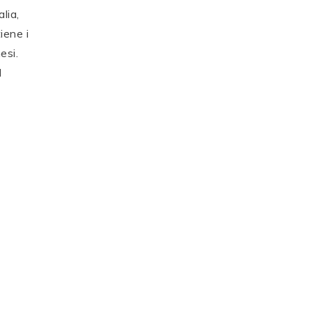
lia,
iene i
esi.
l