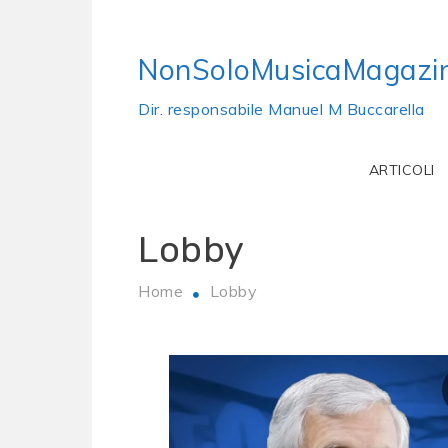
Skip
to
NonSoloMusicaMagazi
content
Dir. responsabile Manuel M Buccarella
ARTICOLI
Lobby
Home
Lobby