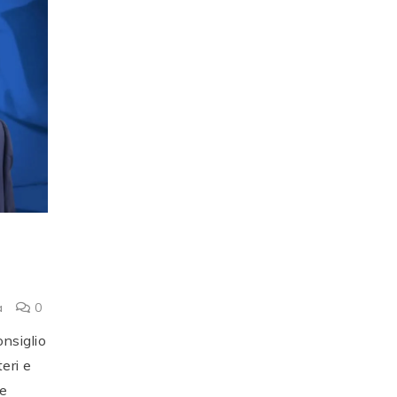
a
0
nsiglio
teri e
re