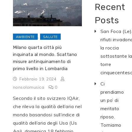
Recent
Posts
San Foca (Le).
,
AMBIENTE
SALUTE
rifiuti invadon
Milano quarta città più
la roccia
inquinata al mondo. Scattano
sottostante l
misure antinquinamento di
torre
primo livello in Lombardia
cinquecentes
Febbraio 19, 2024
Ci
nonsolomusica
0
prendiamo
Secondo il sito svizzero IQAir,
un po’ di
che rileva la qualità dell’aria nel
meritato
mondo basandosi sull’indice di
riposo.
qualità dell’aria degli Usa (Us
Torniamo
Aqi), domenica 18 febbraio