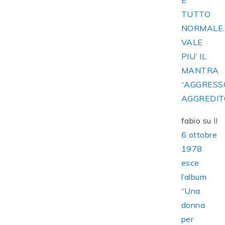
E’
TUTTO
NORMALE
VALE
PIU’ IL
MANTRA
“AGGRESS
AGGREDIT
fabio
su
Il
6 ottobre
1978
esce
l’album
“Una
donna
per