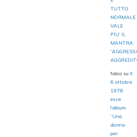
E’
TUTTO
NORMALE
VALE
PIU’ IL
MANTRA
“AGGRESS
AGGREDIT
fabio
su
Il
6 ottobre
1978
esce
l’album
“Una
donna
per