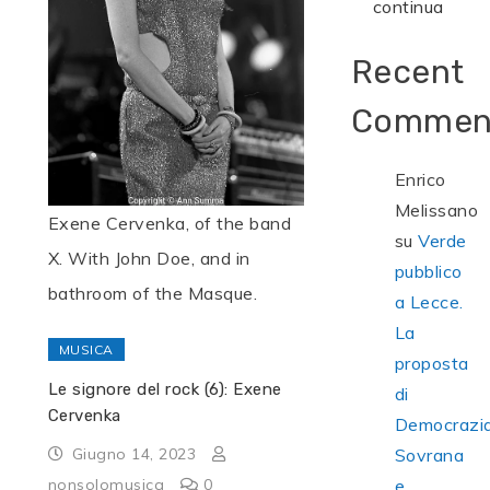
continua
Recent
Commen
Enrico
Melissano
Exene Cervenka, of the band
su
Verde
X. With John Doe, and in
pubblico
bathroom of the Masque.
a Lecce.
La
MUSICA
proposta
Le signore del rock (6): Exene
di
Cervenka
Democrazi
Giugno 14, 2023
Sovrana
nonsolomusica
0
e