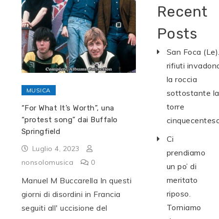
Recent
Posts
San Foca (Le).
rifiuti invadon
la roccia
MUSICA
sottostante l
torre
“For What It’s Worth”, una
“protest song” dai Buffalo
cinquecentes
Springfield
Ci
Luglio 4, 2023
prendiamo
nonsolomusica
0
un po’ di
meritato
Manuel M Buccarella In questi
riposo.
giorni di disordini in Francia
Torniamo
seguiti all' uccisione del