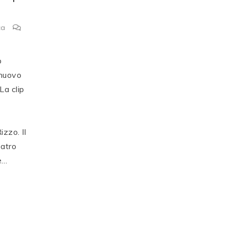
ca
p
 nuovo
La clip
zzo. Il
eatro
 è…