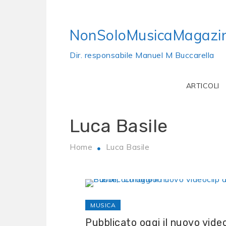
Skip
to
NonSoloMusicaMagazi
content
Dir. responsabile Manuel M Buccarella
ARTICOLI
Luca Basile
Home
Luca Basile
MUSICA
Pubblicato oggi il nuovo video