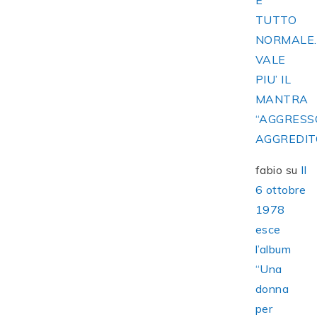
E’
TUTTO
NORMALE
VALE
PIU’ IL
MANTRA
“AGGRESS
AGGREDIT
fabio
su
Il
6 ottobre
1978
esce
l’album
“Una
donna
per