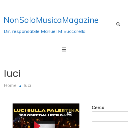
Skip
to
NonSoloMusicaMagazine
content
Dir. responsabile Manuel M Buccarella
luci
Home
luci
Cerca