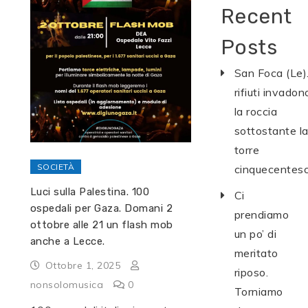
Recent
Posts
San Foca (Le).
rifiuti invadon
la roccia
sottostante l
torre
SOCIETÀ
cinquecentes
Luci sulla Palestina. 100
Ci
ospedali per Gaza. Domani 2
prendiamo
ottobre alle 21 un flash mob
un po’ di
anche a Lecce.
meritato
Ottobre 1, 2025
riposo.
nonsolomusica
0
Torniamo