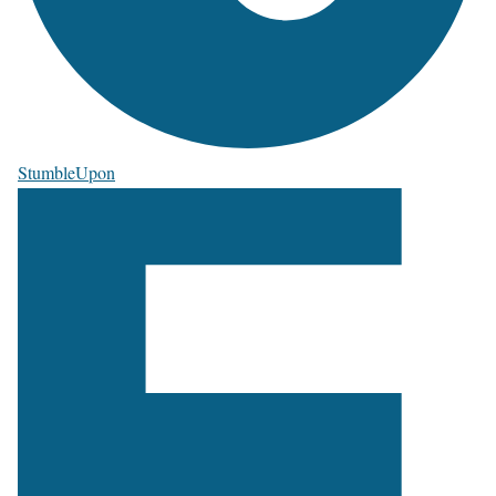
StumbleUpon