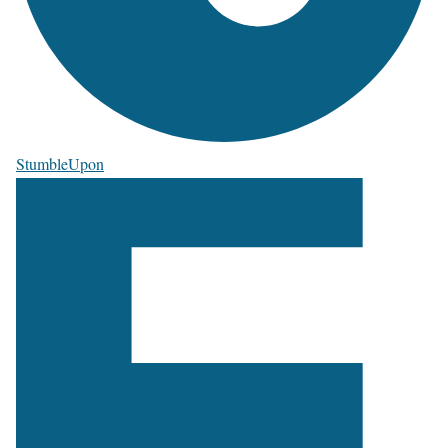
StumbleUpon