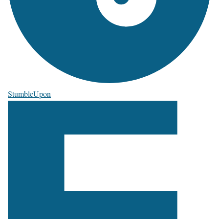
StumbleUpon