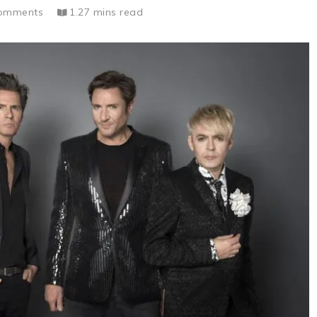
omments
1.27 mins read