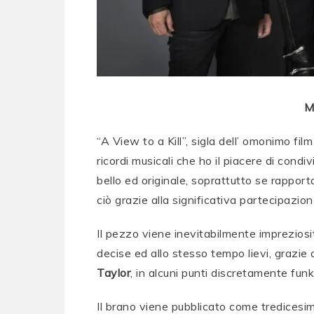
M
“A View to a Kill”, sigla dell’ omonimo fi
ricordi musicali che ho il piacere di condi
bello ed originale, soprattutto se rappor
ciò grazie alla significativa partecipazi
Il pezzo viene inevitabilmente impreziosi
decise ed allo stesso tempo lievi, grazie al
Taylor
, in alcuni punti discretamente funky,
Il brano viene pubblicato come tredices