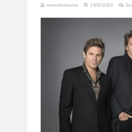
nonsolomusica
13/07/2023
0
c