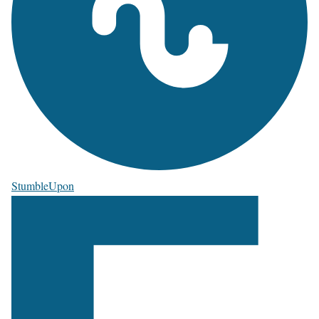
StumbleUpon