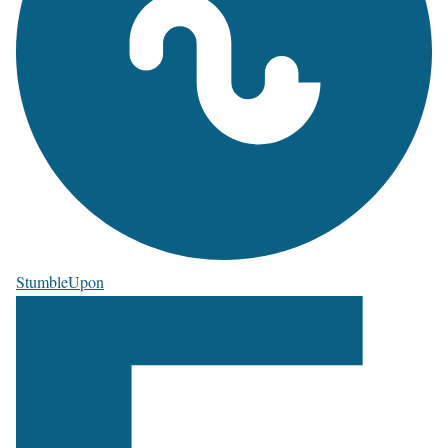
StumbleUpon