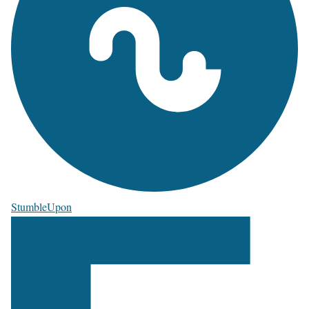
StumbleUpon