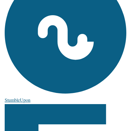
StumbleUpon