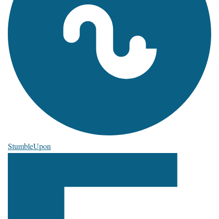
StumbleUpon