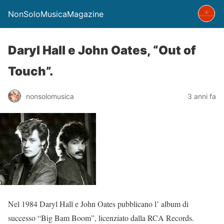
NonSoloMusicaMagazine
Daryl Hall e John Oates, “Out of
Touch”.
nonsolomusica
3 anni fa
Nel 1984 Daryl Hall e John Oates pubblicano l’ album di
successo “Big Bam Boom”, licenziato dalla RCA Records.