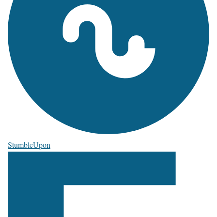
StumbleUpon