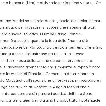
stema bancario (
Ltro
) e attivando per la prima volta un Qe
 promessa del sottoproletariato globale, con salari sempre
un motivo per investire, si scopre che neppure gli Stati
erà dunque, salvifica, l’Europa.L’asse Francia-
non è attuabile quando la leva della finanza si è
ompensazione dei vantaggi tra centro e periferia che erano
fund: il debito statunitense ha tassi di interesse
re i titoli emessi dalla Unione europea servono solo a
te, si dovrebbe riconoscere che l’impianto europeo è nato
ente interesse di Francia e Germania a determinare un
 da Maastricht all’espansione a nord-est per incorporare i
asseggiate di Nicolas Sarkozy e Angela Merkel che a
ente per cercare di riparare i pasticci dell’euro.Sono
ancia. Se la guerra in Ucraina ha abbattuto il potenziale