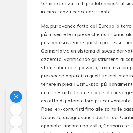
termine senza limiti predeterminati al si
in euro senza concedersi soste.
Ma, pur avendo fatto dell’Europa la terra
più miseri e le imprese che non hanno alc
possono sostenere questo processo: arriv
GermaniaMa un sistema di spese derivate 
azzerata, vanificando gli strumenti di c
stati elaborati in passato, come i sinking 
pressoché appaiati a quelli italiani, ment
tenere in piedi l’Esm.Assai più banalmen
ed è cresciuto finora solo per il converg
assetto di potere a loro più conveniente:
Paesi ex-comunisti fino alle solitarie p
Deauville disegnavano i destini del Contin
appaiate, ancora una volta, Germania e Fr