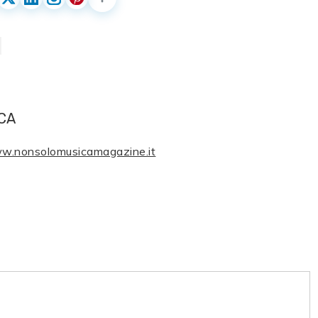
CA
ww.nonsolomusicamagazine.it