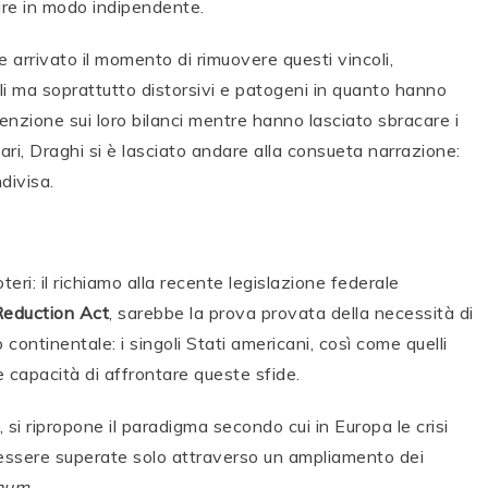
gire in modo indipendente.
 arrivato il momento di rimuovere questi vincoli,
li ma soprattutto distorsivi e patogeni in quanto hanno
tenzione sui loro bilanci mentre hanno lasciato sbracare i
iari, Draghi si è lasciato andare alla consueta narrazione:
divisa.
ri: il richiamo alla recente legislazione federale
 Reduction Act
, sarebbe la prova provata della necessità di
 continentale: i singoli Stati americani, così come quelli
e capacità di affrontare queste sfide.
, si ripropone il paradigma secondo cui in Europa le crisi
essere superate solo attraverso un ampliamento dei
num
.