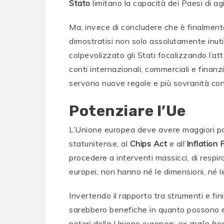
Stato
limitano la capacità dei Paesi di a
Ma, invece di concludere che è finalmente
dimostratisi non solo assolutamente inuti
colpevolizzato gli Stati focalizzando l’at
conti internazionali, commerciali e finanz
servono nuove regole e più sovranità con
Potenziare l’Ue
L’Unione europea deve avere maggiori pote
statunitense, al
Chips Act
e all’
Inflation
procedere a interventi massicci, di respiro
europei, non hanno né le dimensioni, né l
Invertendo il rapporto tra strumenti e fini
sarebbero benefiche in quanto possono 
poteri della Unione europea:
ex malo bo