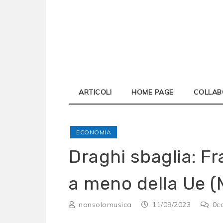
Skip
to
content
ARTICOLI
HOME PAGE
COLLAB
ECONOMIA
Draghi sbaglia: F
a meno della Ue (
nonsolomusica
11/09/2023
0
c