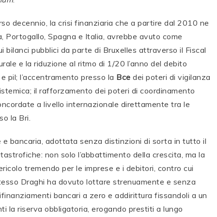
o decennio, la crisi finanziaria che a partire dal 2010 ne
ecia, Portogallo, Spagna e Italia, avrebbe avuto come
 bilanci pubblici da parte di Bruxelles attraverso il Fiscal
ale e la riduzione al ritmo di 1/20 l’anno del debito
e pil; l’accentramento presso la
Bce
dei poteri di vigilanza
istemica; il rafforzamento dei poteri di coordinamento
cordate a livello internazionale direttamente tra le
o la Bri.
 e bancaria, adottata senza distinzioni di sorta in tutto il
strofiche: non solo l’abbattimento della crescita, ma la
ricolo tremendo per le imprese e i debitori, contro cui
 stesso Draghi ha dovuto lottare strenuamente e senza
ifinanziamenti bancari a zero e addirittura fissandoli a un
ti la riserva obbligatoria, erogando prestiti a lungo