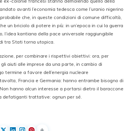
elle ex-colonie francesi stanno demolendo quello della
andato avanti l’economia tedesca come l’uranio nigerino
probabile che, in queste condizioni di comune difficoltà,
e un briciolo di potere in più: in un’epoca in cui la guerra
o, l’idea kantiana della pace universale raggiungibile
i tra Stati torna utopica.
one, per combinare i rispettivi obiettivi: ora, per
gli aiuti alle imprese da una parte, in cambio di
o termine a favore dell’energia nucleare
 stavolta, Francia e Germania: hanno entrambe bisogno di
 Non hanno alcun interesse a portarsi dietro il baraccone
a defatiganti trattative: ognun per sé.