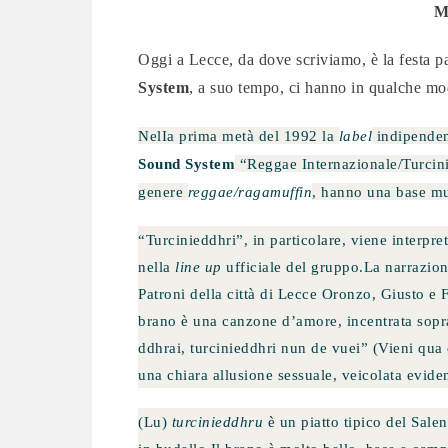
M
Oggi a Lecce, da dove scriviamo, è la festa p
System
, a suo tempo, ci hanno in qualche mo
NelIa prima metà del 1992 la
label
indipenden
Sound System
“Reggae Internazionale/Turcini
genere
reggae/ragamuffin
, hanno una base m
“Turcinieddhri”, in particolare, viene interpre
nella
line up
ufficiale del gruppo.La narrazion
Patroni della città di Lecce Oronzo, Giusto e 
brano è una canzone d’amore, incentrata soprat
ddhrai, turcinieddhri nun de vuei” (Vieni qua 
una chiara allusione sessuale, veicolata evide
(Lu)
turcinieddhru
è un piatto tipico del Salen