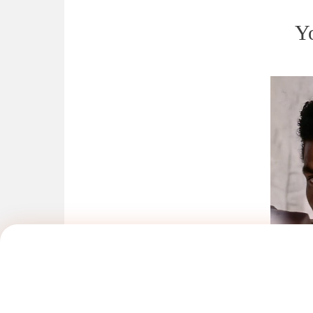
Y
“Aperitivi al Tramonto”
Jermain