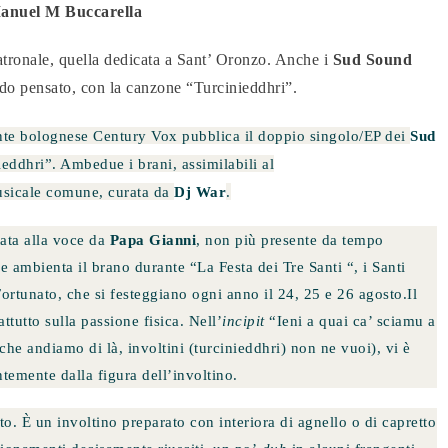
anuel M Buccarella
atronale, quella dedicata a Sant’ Oronzo. Anche i
Sud Sound
do pensato, con la canzone “Turcinieddhri”.
te bolognese Century Vox pubblica il doppio singolo/EP dei
Sud
eddhri”. Ambedue i brani, assimilabili al
usicale comune, curata da
Dj War
.
tata alla voce da
Papa Gianni
, non più presente da tempo
e ambienta il brano durante “La Festa dei Tre Santi “, i Santi
Fortunato, che si festeggiano ogni anno il 24, 25 e 26 agosto.Il
tutto sulla passione fisica. Nell’
incipit
“Ieni a quai ca’ sciamu a
che andiamo di là, involtini (turcinieddhri) non ne vuoi), vi è
ntemente dalla figura dell’involtino.
to. È un involtino preparato con interiora di agnello o di capretto