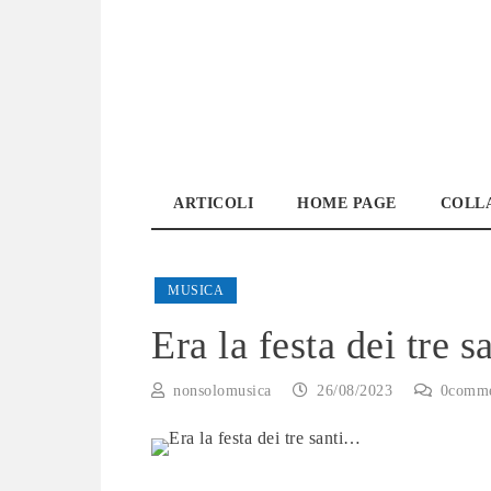
Skip
to
content
ARTICOLI
HOME PAGE
COLLA
MUSICA
Era la festa dei tre 
nonsolomusica
26/08/2023
0
comme