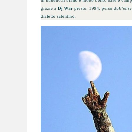
in budello.Il brano è molto bello, base e cam
grazie a
Dj War
presto, 1994, perso
dall’ens
dialetto salentino.