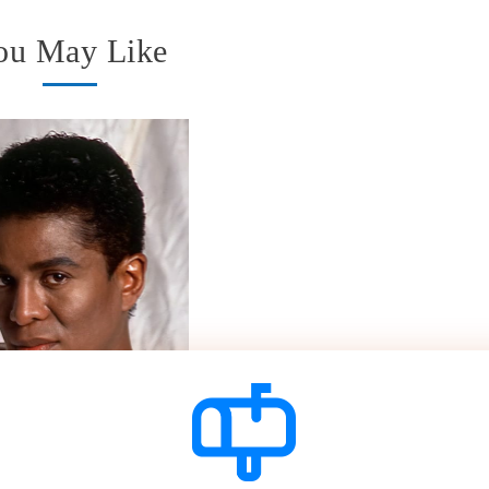
ou May Like
e Jackson
Paul Weller, la miglior cosa.