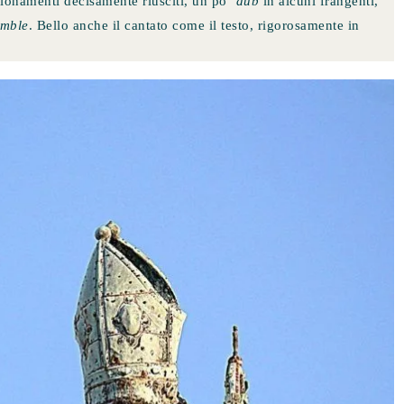
pionamenti decisamente riusciti, un po’
dub
in alcuni frangenti,
emble
. Bello anche il cantato come il testo, rigorosamente in