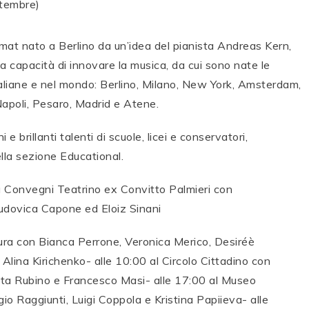
format nato a Berlino da un’idea del pianista Andreas Kern,
ua capacità di innovare la musica, da cui sono nate le
taliane e nel mondo: Berlino, Milano, New York, Amsterdam,
apoli, Pesaro, Madrid e Atene.
 brillanti talenti di scuole, licei e conservatori,
ella sezione Educational.
 Convegni Teatrino ex Convitto Palmieri con
udovica Capone ed Eloiz Sinani
ra con Bianca Perrone, Veronica Merico, Desiréè
Alina Kirichenko- alle 10:00 al Circolo Cittadino con
eta Rubino e Francesco Masi- alle 17:00 al Museo
o Raggiunti, Luigi Coppola e Kristina Papiieva- alle