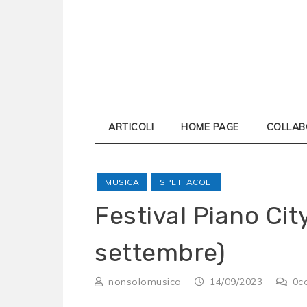
Skip
to
content
ARTICOLI
HOME PAGE
COLLAB
MUSICA
SPETTACOLI
Festival Piano Cit
settembre)
nonsolomusica
14/09/2023
0
c