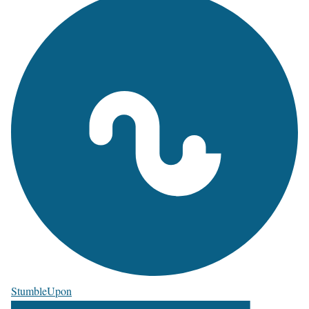
StumbleUpon