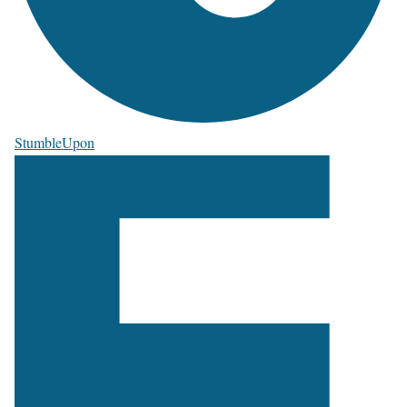
StumbleUpon