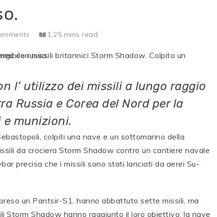
so.
omments
1.25 mins read
 l’ utilizzo dei missili a lungo raggio
tra Russia e Corea del Nord per la
i e munizioni.
ebastopoli, colpiti una nave e un sottomarino della
missili da crociera Storm Shadow contro un cantiere navale
ybar precisa che i missili sono stati lanciati da aerei Su-
preso un Pantsir-S1, hanno abbattuto sette missili, ma
i Storm Shadow hanno raggiunto il loro obiettivo: la nave