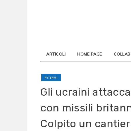
Skip
to
content
ARTICOLI
HOME PAGE
COLLAB
ESTERI
Gli ucraini attacc
con missili brita
Colpito un cantie