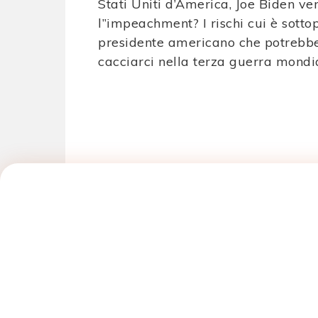
Stati Uniti d’America, Joe Biden ve
more
l”impeachment? I rischi cui è sottop
articles
presidente americano che potrebb
cacciarci nella terza guerra mondi