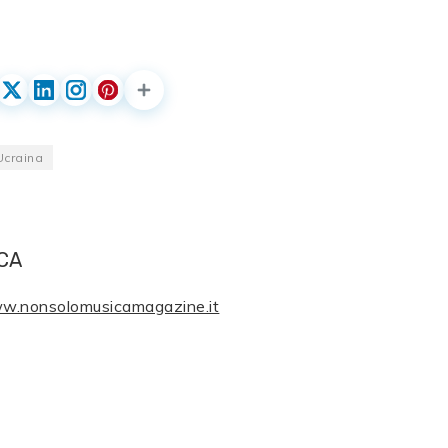
Ucraina
CA
ww.nonsolomusicamagazine.it