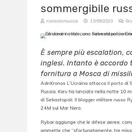
sommergibile rus
nonsolomusica
13/09/2023
0
c
È sempre più escalation, con
inglesi. Intanto è accordo 
fornitura a Mosca di missil
AdnKronos L’Ucraina attacca il porto di S
Russia. Kiev ha lanciato nella notte 10 
di Sebastopoli. Il blogger militare russo R
24M sul Mar Nero.
Rybar aggiunge che le difese aeree, com
ammette che “sfortunatamente, tre missil