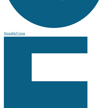
StumbleUpon