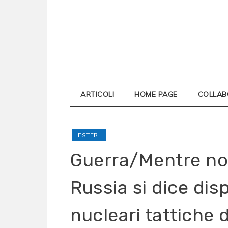
Skip
to
content
ARTICOLI
HOME PAGE
COLLAB
ESTERI
Guerra/Mentre non
Russia si dice dis
nucleari tattiche 