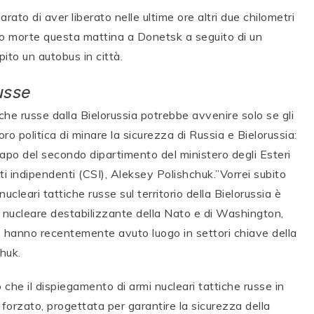
rato di aver liberato nelle ultime ore altri due chilometri
o morte questa mattina a Donetsk a seguito di un
to un autobus in città.
usse
tiche russe dalla Bielorussia potrebbe avvenire solo se gli
ro politica di minare la sicurezza di Russia e Bielorussia:
capo del secondo dipartimento del ministero degli Esteri
ti indipendenti (CSI), Aleksey Polishchuk.”Vorrei subito
ucleari tattiche russe sul territorio della Bielorussia è
ca nucleare destabilizzante della Nato e di Washington,
hanno recentemente avuto luogo in settori chiave della
huk.
o che il dispiegamento di armi nucleari tattiche russe in
forzato, progettata per garantire la sicurezza della