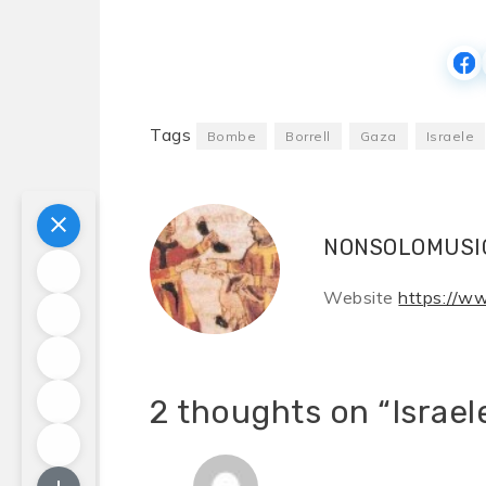
Tags
Bombe
Borrell
Gaza
Israele
NONSOLOMUSI
Website
https://w
2 thoughts on “
Israe