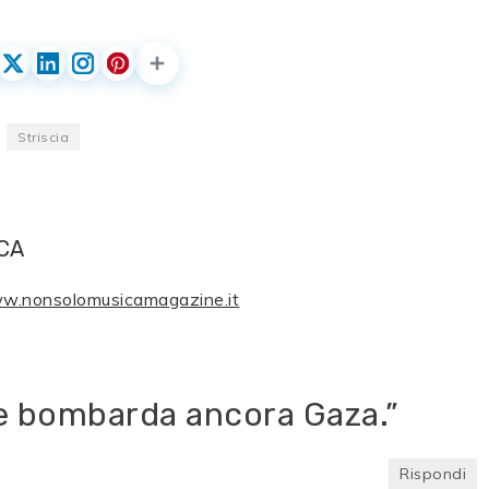
Striscia
CA
ww.nonsolomusicamagazine.it
le bombarda ancora Gaza.
”
Rispondi