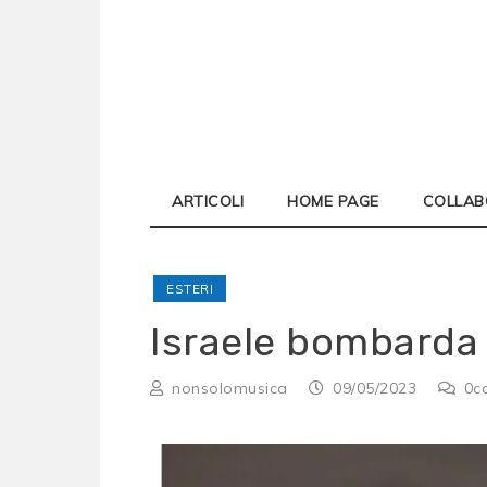
Skip
to
content
ARTICOLI
HOME PAGE
COLLAB
ESTERI
Israele bombarda
nonsolomusica
09/05/2023
0
c