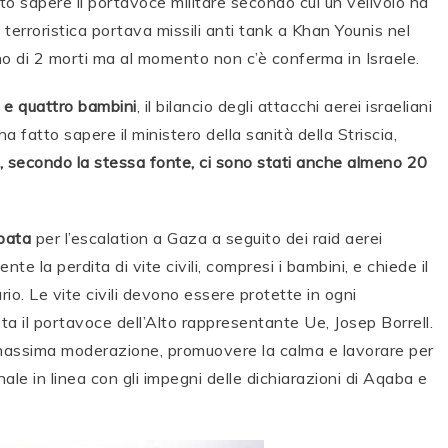
o sapere il portavoce militare secondo cui un velivolo ha
terroristica portava missili anti tank a Khan Younis nel
scono di 2 morti ma al momento non c’è conferma in Israele.
e e quattro bambini
, il bilancio degli attacchi aerei israeliani
ha fatto sapere il ministero della sanità della Striscia,
i, secondo la stessa fonte, ci sono stati anche almeno 20
pata
per l’escalation a Gaza a seguito dei raid aerei
te la perdita di vite civili, compresi i bambini, e chiede il
rio. Le vite civili devono essere protette in ogni
ota il portavoce dell’Alto rappresentante Ue, Josep Borrell.
a massima moderazione, promuovere la calma e lavorare per
nale in linea con gli impegni delle dichiarazioni di Aqaba e