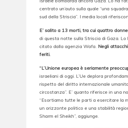
Israele bombarda ancora Gaza. Lo ha fatt
centrato un’auto sulla quale “una squadra 
sud della Striscia”. I media locali riferi
E’ salito a 13 morti, tra cui quattro donn
di questa notte sulla Striscia di Gaza. Lo 
citato dalla agenzia Wafa.
Negli attacch
feriti.
“L’Unione europea è seriamente preoccu
israeliani di oggi. L’Ue deplora profondamen
rispetto del diritto internazionale umanita
circostanza”. E’ quanto riferisce in una n
“Esortiamo tutte le parti a esercitare l
un orizzonte politico e una stabilità regio
Sharm el Sheikh”, aggiunge.