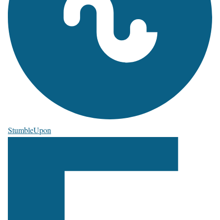
StumbleUpon