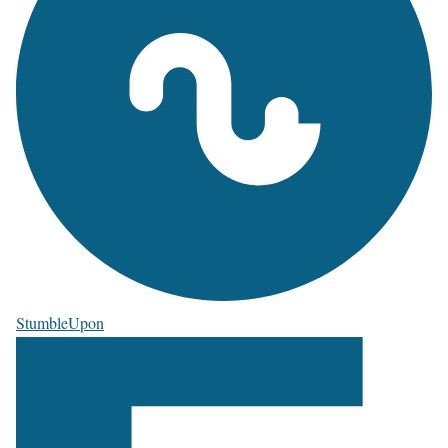
StumbleUpon