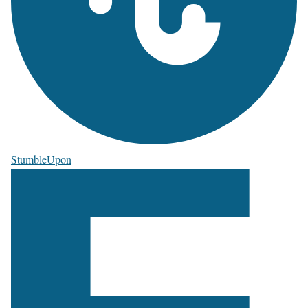
StumbleUpon