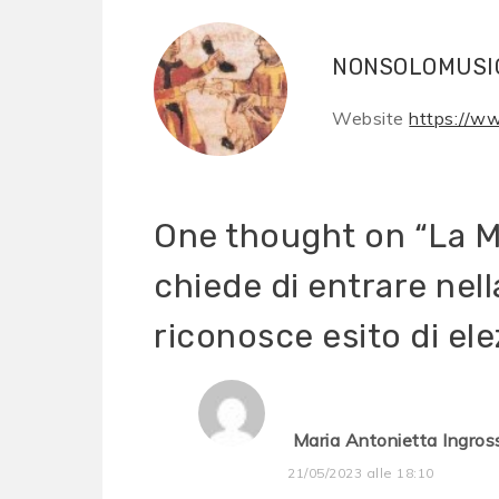
NONSOLOMUSI
Website
https://w
One thought on “
La M
chiede di entrare nel
riconosce esito di elezi
Maria Antonietta Ingros
21/05/2023 alle 18:10