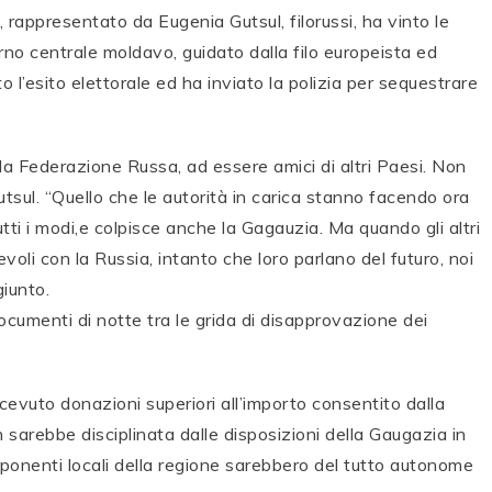
 rappresentato da Eugenia Gutsul, filorussi, ha vinto le
erno centrale moldavo, guidato dalla filo europeista ed
 l’esito elettorale ed ha inviato la polizia per sequestrare
la Federazione Russa, ad essere amici di altri Paesi. Non
utsul. “Quello che le autorità in carica stanno facendo ora
utti i modi,e colpisce anche la Gagauzia. Ma quando gli altri
voli con la Russia, intanto che loro parlano del futuro, noi
giunto.
ocumenti di notte tra le grida di disapprovazione dei
icevuto donazioni superiori all’importo consentito dalla
sarebbe disciplinata dalle disposizioni della Gaugazia in
esponenti locali della regione sarebbero del tutto autonome