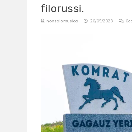
filorussi.
nonsolomusica
20/05/2023
0
c