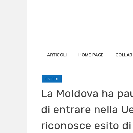
Skip
to
content
ARTICOLI
HOME PAGE
COLLAB
ESTERI
La Moldova ha pau
di entrare nella U
riconosce esito di 