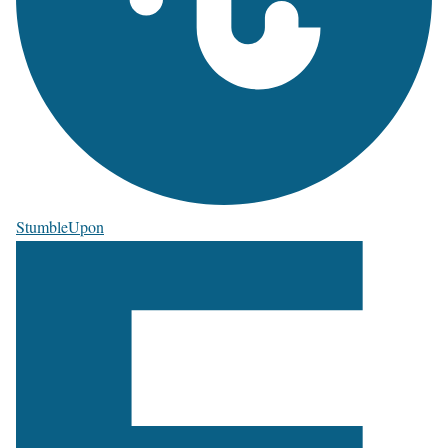
StumbleUpon