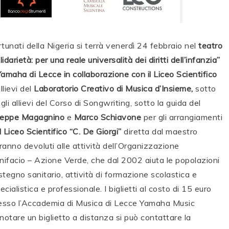
tunati della Nigeria si terrà venerdì 24 febbraio nel
teatro
darietà: per una reale universalità dei diritti dell’infanzia”
amaha di Lecce in collaborazione con il Liceo Scientifico
llievi del
Laboratorio Creativo di Musica d’Insieme,
sotto
gli allievi del Corso di Songwriting, sotto la guida del
seppe Magagnino
e
Marco Schiavone
per gli arrangiamenti
 Liceo Scientifico “C. De Giorgi”
diretta dal maestro
ndranno devoluti alle attività dell’Organizzazione
ifacio – Azione Verde, che dal 2002 aiuta le popolazioni
stegno sanitario, attività di formazione scolastica e
ialistica e professionale. I biglietti al costo di 15 euro
presso l’Accademia di Musica di Lecce Yamaha Music
otare un biglietto a distanza si può contattare la