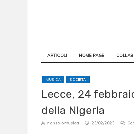
Skip
to
content
ARTICOLI
HOME PAGE
COLLAB
MUSICA
SOCIETÀ
Lecce, 24 febbrai
della Nigeria
nonsolomusica
23/02/2023
0
c