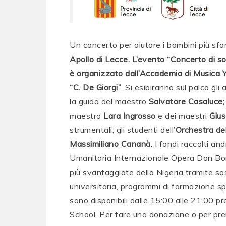
Un concerto per aiutare i bambini più sfor
Apollo di Lecce. L’evento “Concerto di soli
è organizzato dall’Accademia di Musica Y
“C. De Giorgi”
. Si esibiranno sul palco gli a
la guida del maestro
Salvatore Casaluce;
maestro
Lara Ingrosso
e dei maestri
Giu
strumentali; gli studenti dell’
Orchestra del
Massimiliano Cananà
. I fondi raccolti a
Umanitaria Internazionale Opera Don Bon
più svantaggiate della Nigeria tramite so
universitaria, programmi di formazione spec
sono disponibili dalle 15:00 alle 21:00 
School. Per fare una donazione o per pren