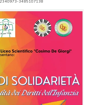
 0832340973-3485107138