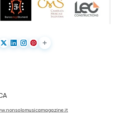
CA
ww.nonsolomusicamagazine.it