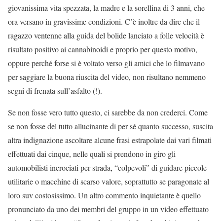
giovanissima vita spezzata, la madre e la sorellina di 3 anni, che
ora versano in gravissime condizioni. C’è inoltre da dire che il
ragazzo ventenne alla guida del bolide lanciato a folle velocità è
risultato positivo ai cannabinoidi e proprio per questo motivo,
oppure perché forse si è voltato verso gli amici che lo filmavano
per saggiare la buona riuscita del video, non risultano nemmeno
segni di frenata sull’asfalto (!).
Se non fosse vero tutto questo, ci sarebbe da non crederci. Come
se non fosse del tutto allucinante di per sé quanto successo, suscita
altra indignazione ascoltare alcune frasi estrapolate dai vari filmati
effettuati dai cinque, nelle quali si prendono in giro gli
automobilisti incrociati per strada, “colpevoli” di guidare piccole
utilitarie o macchine di scarso valore, soprattutto se paragonate al
loro suv costosissimo. Un altro commento inquietante è quello
pronunciato da uno dei membri del gruppo in un video effettuato