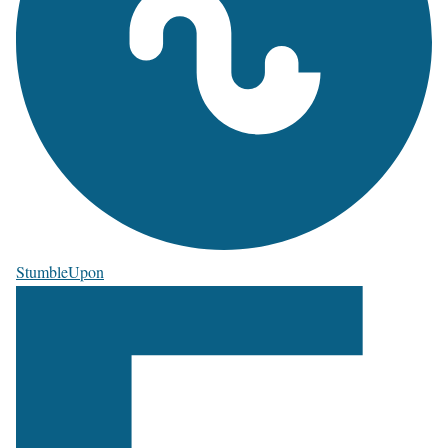
StumbleUpon