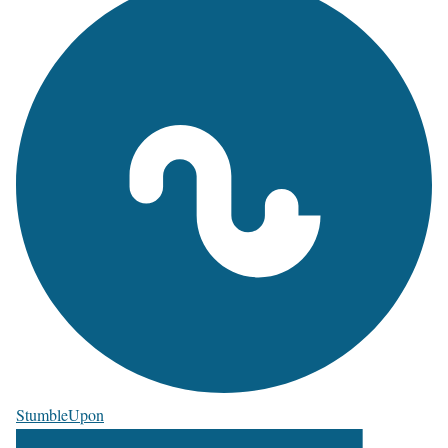
StumbleUpon