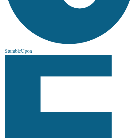
StumbleUpon