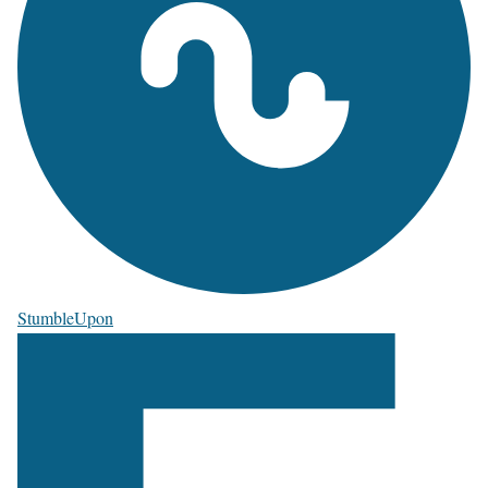
StumbleUpon