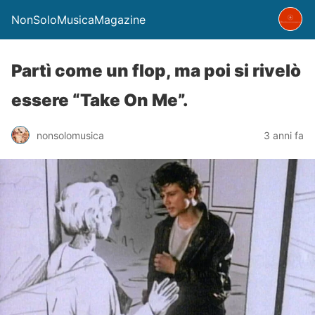
NonSoloMusicaMagazine
Partì come un flop, ma poi si rivelò
essere “Take On Me”.
nonsolomusica
3 anni fa