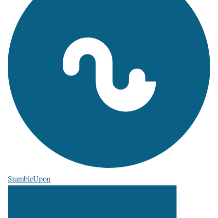
StumbleUpon