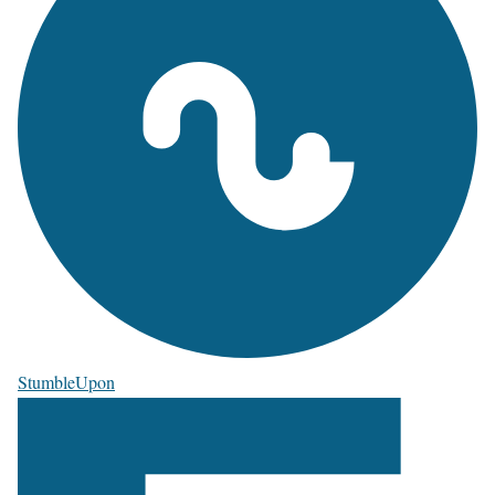
StumbleUpon