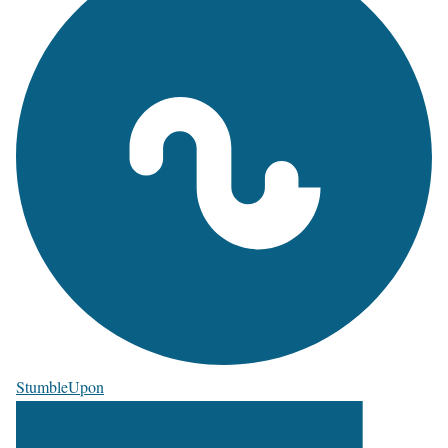
StumbleUpon