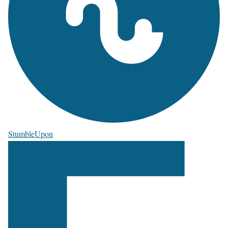
StumbleUpon