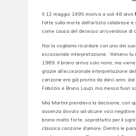
Il 12 maggio 1995 moriva a soli 48 anni
fatte sulla morte dell’artista calabrese e s
come causa del decesso un’overdose di c
Noi la vogliamo ricordare con uno dei suoi
eccezionale interpretazione. “Almeno tu 
1989. Il brano arriva solo nono, ma viene
grazie all’eccezionale interpretazione del
canzone era già pronta da dieci anni, da
Fabrizio e Bruno Lauzi, ma messa fuori so
Mia Martini prendeva la decisione, con qu
assenza dovuto ad alcune voci negative c
brano molto forte, soprattutto per il sign
classica canzone d’amore. Dentro le parol