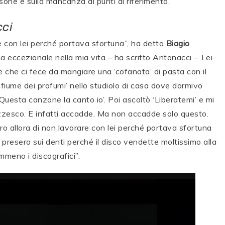
one e sulla mancanza di punti di riferimento.
cci
e con lei perché portava sfortuna”, ha detto
Biagio
 eccezionale nella mia vita – ha scritto Antonacci -. Lei
che ci fece da mangiare una ‘cofanata’ di pasta con il
‘Il fiume dei profumi’ nello studiolo di casa dove dormivo
 ‘Questa canzone la canto io’. Poi ascoltò ‘Liberatemi’ e mi
zesco. E infatti accadde. Ma non accadde solo questo.
o allora di non lavorare con lei perché portava sfortuna
la presero sui denti perché il disco vendette moltissimo alla
mmeno i discografici”.