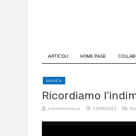
Skip
to
content
ARTICOLI
HOME PAGE
COLLAB
MUSICA
Ricordiamo l’indim
nonsolomusica
12/05/2023
0
c