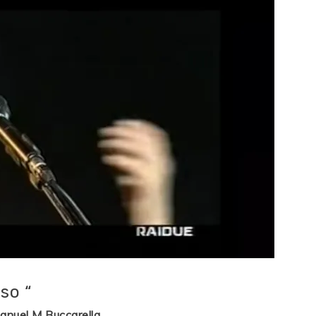
so “
anuel M Buccarella