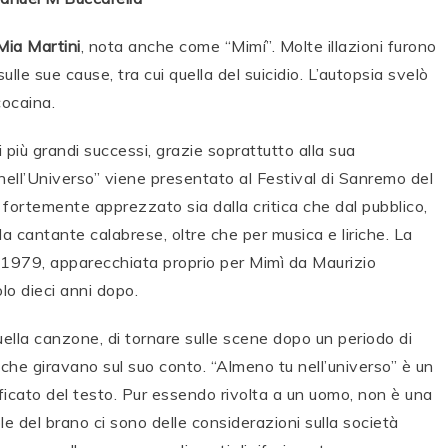
Mia Martini
, nota anche come “Mimí”. Molte illazioni furono
ulle sue cause, tra cui quella del suicidio. L’autopsia svelò
ocaina.
 più grandi successi, grazie soprattutto alla sua
nell’Universo” viene presentato al Festival di Sanremo del
 fortemente apprezzato sia dalla critica che dal pubblico,
la cantante calabrese, oltre che per musica e liriche. La
l 1979, apparecchiata proprio per Mimì da Maurizio
lo dieci anni dopo.
ella canzone, di tornare sulle scene dopo un periodo di
he giravano sul suo conto. “Almeno tu nell’universo” è un
ificato del testo. Pur essendo rivolta a un uomo, non è una
e del brano ci sono delle considerazioni sulla società