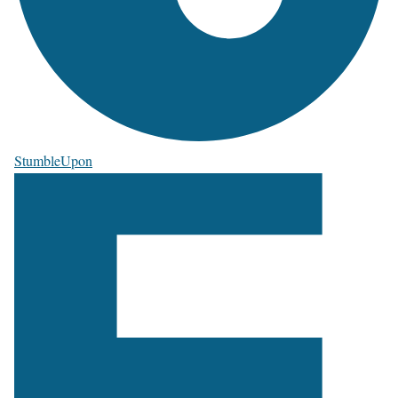
StumbleUpon