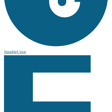
StumbleUpon