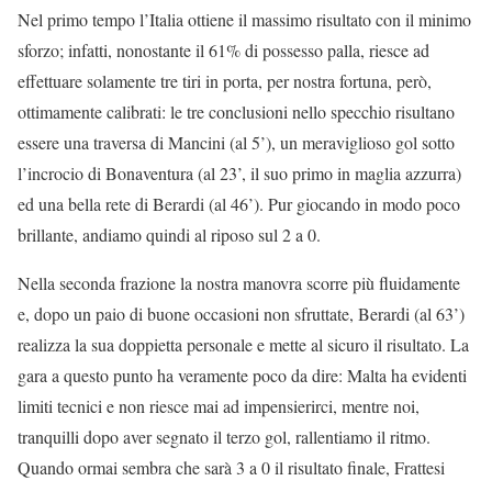
Nel primo tempo l’Italia ottiene il massimo risultato con il minimo
sforzo; infatti, nonostante il 61% di possesso palla, riesce ad
effettuare solamente tre tiri in porta, per nostra fortuna, però,
ottimamente calibrati: le tre conclusioni nello specchio risultano
essere una traversa di Mancini (al 5’), un meraviglioso gol sotto
l’incrocio di Bonaventura (al 23’, il suo primo in maglia azzurra)
ed una bella rete di Berardi (al 46’). Pur giocando in modo poco
brillante, andiamo quindi al riposo sul 2 a 0.
Nella seconda frazione la nostra manovra scorre più fluidamente
e, dopo un paio di buone occasioni non sfruttate, Berardi (al 63’)
realizza la sua doppietta personale e mette al sicuro il risultato. La
gara a questo punto ha veramente poco da dire: Malta ha evidenti
limiti tecnici e non riesce mai ad impensierirci, mentre noi,
tranquilli dopo aver segnato il terzo gol, rallentiamo il ritmo.
Quando ormai sembra che sarà 3 a 0 il risultato finale, Frattesi