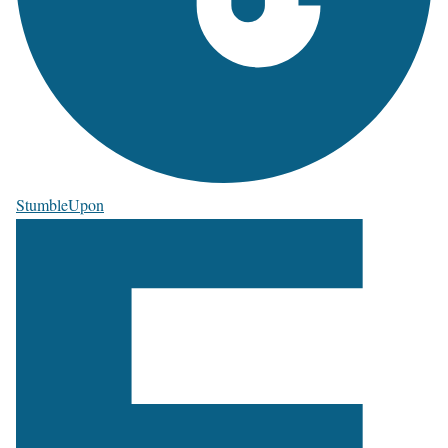
StumbleUpon