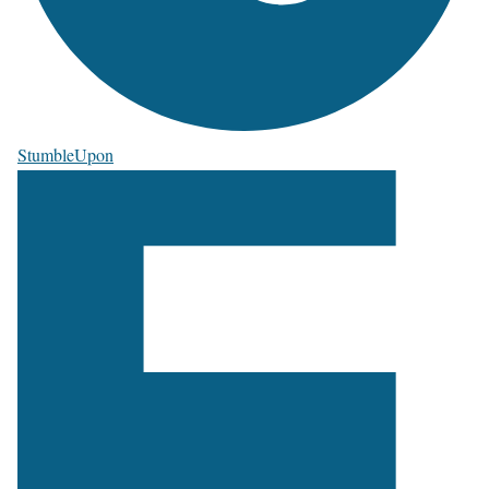
StumbleUpon