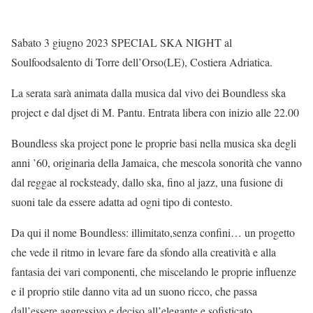
Sabato 3 giugno 2023 SPECIAL SKA NIGHT al
Soulfoodsalento di Torre dell’Orso(LE), Costiera Adriatica.
La serata sarà animata dalla musica dal vivo dei Boundless ska
project e dal djset di M. Pantu. Entrata libera con inizio alle 22.00
Boundless ska project pone le proprie basi nella musica ska degli
anni ’60, originaria della Jamaica, che mescola sonorità che vanno
dal reggae al rocksteady, dallo ska, fino al jazz, una fusione di
suoni tale da essere adatta ad ogni tipo di contesto.
Da qui il nome Boundless: illimitato,senza confini… un progetto
che vede il ritmo in levare fare da sfondo alla creatività e alla
fantasia dei vari componenti, che miscelando le proprie influenze
e il proprio stile danno vita ad un suono ricco, che passa
dall’essere aggressivo e deciso all’elegante e sofisticato,